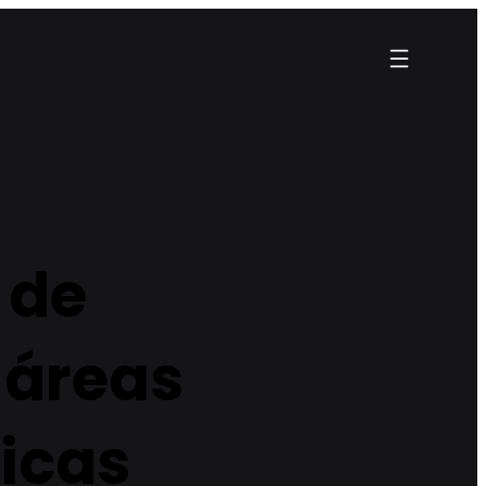
s de
 áreas
gicas