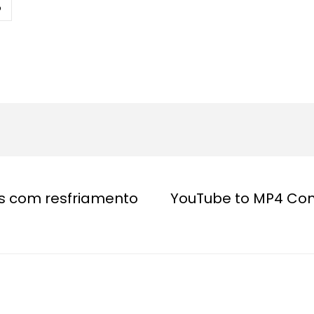
o
es com resfriamento
YouTube to MP4 Conv