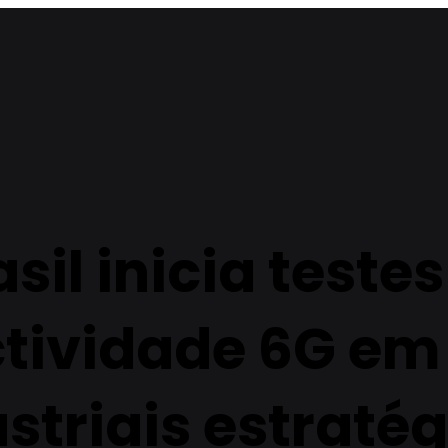
sil inicia teste
tividade 6G em
striais estraté