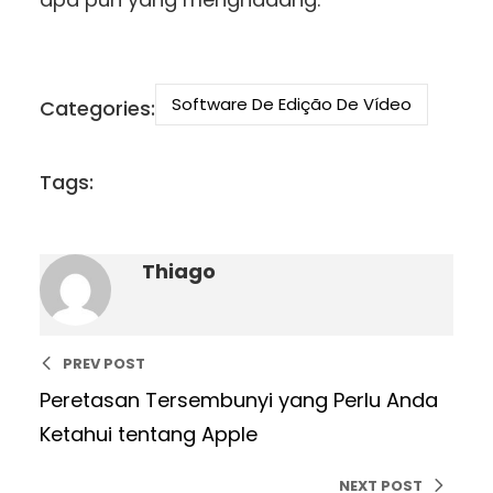
Software De Edição De Vídeo
Categories:
Tags:
Thiago
PREV POST
Peretasan Tersembunyi yang Perlu Anda
Ketahui tentang Apple
NEXT POST