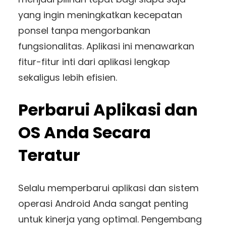
yang ingin meningkatkan kecepatan
ponsel tanpa mengorbankan
fungsionalitas. Aplikasi ini menawarkan
fitur-fitur inti dari aplikasi lengkap
sekaligus lebih efisien.
Perbarui Aplikasi dan
OS Anda Secara
Teratur
Selalu memperbarui aplikasi dan sistem
operasi Android Anda sangat penting
untuk kinerja yang optimal. Pengembang