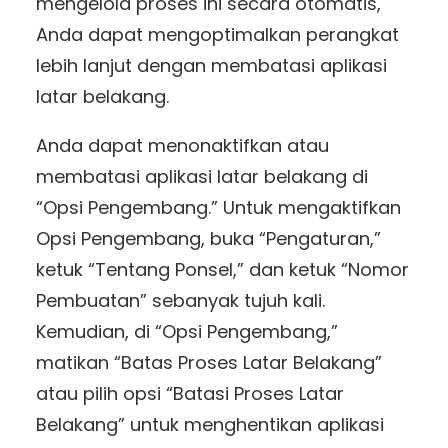
mengelola proses ini secara otomatis,
Anda dapat mengoptimalkan perangkat
lebih lanjut dengan membatasi aplikasi
latar belakang.
Anda dapat menonaktifkan atau
membatasi aplikasi latar belakang di
“Opsi Pengembang.” Untuk mengaktifkan
Opsi Pengembang, buka “Pengaturan,”
ketuk “Tentang Ponsel,” dan ketuk “Nomor
Pembuatan” sebanyak tujuh kali.
Kemudian, di “Opsi Pengembang,”
matikan “Batas Proses Latar Belakang”
atau pilih opsi “Batasi Proses Latar
Belakang” untuk menghentikan aplikasi