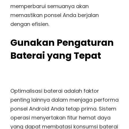
memperbarui semuanya akan
memastikan ponsel Anda berjalan
dengan efisien.
Gunakan Pengaturan
Baterai yang Tepat
Optimalisasi baterai adalah faktor
penting lainnya dalam menjaga performa
ponsel Android Anda tetap prima. Sistem
operasi menyertakan fitur hemat daya
yang dapat membatasi konsumsi baterai