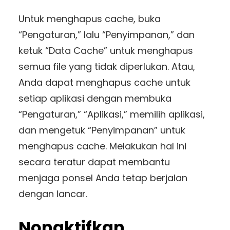
Untuk menghapus cache, buka
“Pengaturan,” lalu “Penyimpanan,” dan
ketuk “Data Cache” untuk menghapus
semua file yang tidak diperlukan. Atau,
Anda dapat menghapus cache untuk
setiap aplikasi dengan membuka
“Pengaturan,” “Aplikasi,” memilih aplikasi,
dan mengetuk “Penyimpanan” untuk
menghapus cache. Melakukan hal ini
secara teratur dapat membantu
menjaga ponsel Anda tetap berjalan
dengan lancar.
Nonaktifkan